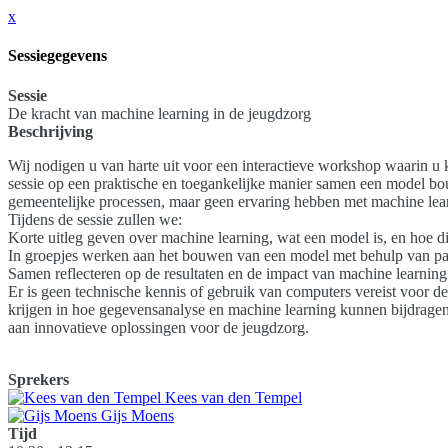
x
Sessiegegevens
Sessie
De kracht van machine learning in de jeugdzorg
Beschrijving
Wij nodigen u van harte uit voor een interactieve workshop waarin u
sessie op een praktische en toegankelijke manier samen een model bo
gemeentelijke processen, maar geen ervaring hebben met machine lea
Tijdens de sessie zullen we:
Korte uitleg geven over machine learning, wat een model is, en hoe di
In groepjes werken aan het bouwen van een model met behulp van pap
Samen reflecteren op de resultaten en de impact van machine learning
Er is geen technische kennis of gebruik van computers vereist voor d
krijgen in hoe gegevensanalyse en machine learning kunnen bijdrag
aan innovatieve oplossingen voor de jeugdzorg.
Sprekers
Kees van den Tempel
Gijs Moens
Tijd