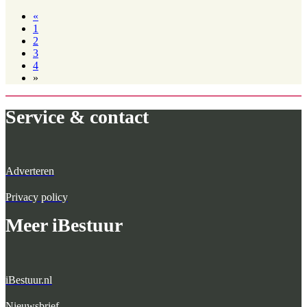
«
1
2
3
4
»
Service & contact
Adverteren
Privacy policy
Meer iBestuur
iBestuur.nl
Nieuwsbrief