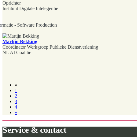
Oprichter
Instituut Digitale Intelegentie
ormatie - Software Production
Martijn Bekking
Coördinator Werkgroep Publieke Dienstverlening
NL AI Coalitie
«
1
2
3
4
»
Service & contact