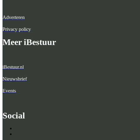
Adverteren
Privacy policy
Meer iBestuur
iBestuur.nl
Nieuwsbrief
Events
Social