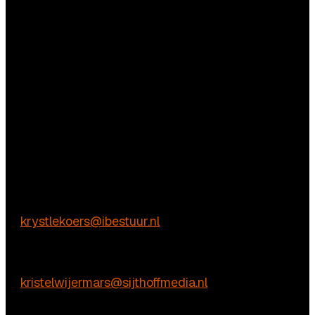
Vragen
Aarzel niet contact met ons op te nemen.
Inhoudelijke & marktpartij vragen
Krystle Koers
E:
krystlekoers@ibestuur.nl
Praktische vragen
Kristel Wijermars
E:
kristelwijermars@sijthoffmedia.nl