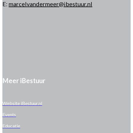
E:
marcelvandermeer@ibestuur.nl
Meer iBestuur
Website iBestuur.nl
Events
Educatie