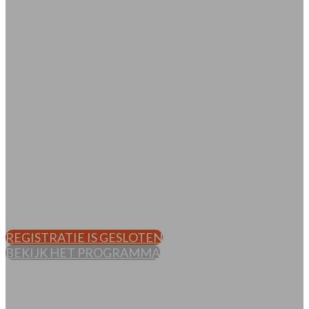
Dinsdag 2 september 2025 | Provinciehuis
Utrecht
REGISTRATIE IS GESLOTEN
BEKIJK HET PROGRAMMA